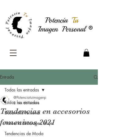
®
Entrada
Todas las entradas
@Potenciatuimagenp
Todas las entradas
2 min de lectura
Tendencias en accesorios
Desarrollo Personal
femeninos 2021
Asesoría de Imagen Mujer
Tendencias de Moda