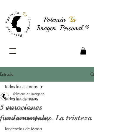
®
Entrada
Todas las entradas
@Potenciatuimagenp
Todas las entradas
2 min de lectura
5 emociones
Desarrollo Personal
fundamentales. La tristeza
Asesoría de Imagen Mujer
Tendencias de Moda