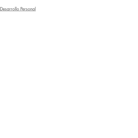
Desarrollo Personal
Entradas relacionadas
Ver todo
Comentarios