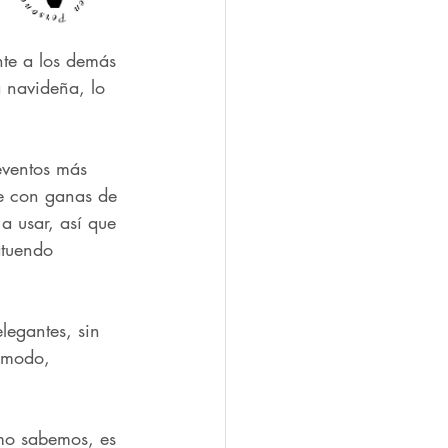
nte a los demás 
a navideña, lo 
eventos más 
te con ganas de 
 usar, así que 
atuendo 
legantes, sin 
cómodo, 
mo sabemos, es 